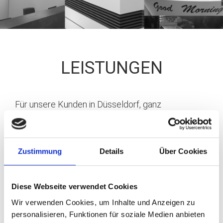
LEISTUNGEN
Für unsere Kunden in Düsseldorf, ganz
Deutschland und über die Landesgrenzen hinaus
entwickeln und realisieren wir Projekte auf
höchstem Niveau. Die Düsseldorfer Tischlerei
Zustimmung
Details
Über Cookies
Klode Raumkonzepte bietet alles von der Planung
über die Fertigung bis hin zur Montage und Logistik
- für Sie bequem und absolut zuverlässig alles aus
Diese Webseite verwendet Cookies
einer Hand.
Wir verwenden Cookies, um Inhalte und Anzeigen zu
personalisieren, Funktionen für soziale Medien anbieten
Unser Portfolio umfasst das private