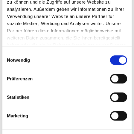
zu können und die Zugriffe auf unsere Website zu
Einrichtungsdesign, das von der repräsentativen
analysieren. Außerdem geben wir Informationen zu Ihrer
Küche über den begehbaren Kleiderschrank bis
Verwendung unserer Website an unsere Partner für
zur kompletten Inneneinrichtung reicht. Auch im
soziale Medien, Werbung und Analysen weiter. Unsere
Objektbereich sind wir breit aufgestellt - von der
Partner führen diese Informationen möglicherweise mit
Arztpraxis über die Gastronomie bis hin zum
weiteren Daten zusammen, die Sie ihnen bereitgestellt
Bühnenbild. Ein klarer Schwerpunkt unserer Arbeit
haben oder die sie im Rahmen Ihrer Nutzung der Dienste
gesammelt haben.
liegt auf dem individuellen Retaildesign und
Einwilligungsauswahl
Notwendig
kreativen Schaufensterkonzepten für die
Modewelt.
Präferenzen
Statistiken
Marketing